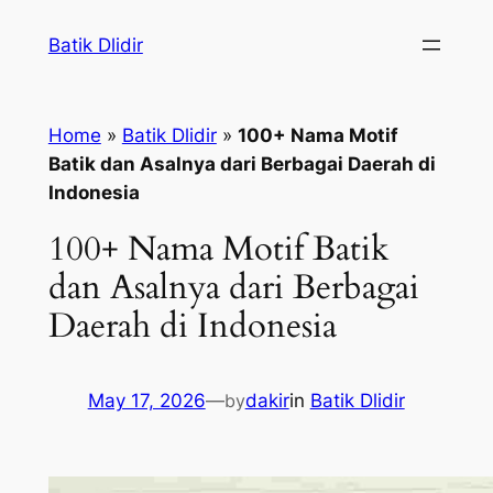
Skip
Batik Dlidir
to
content
Home
»
Batik Dlidir
»
100+ Nama Motif
Batik dan Asalnya dari Berbagai Daerah di
Indonesia
100+ Nama Motif Batik
dan Asalnya dari Berbagai
Daerah di Indonesia
May 17, 2026
—
by
dakir
in
Batik Dlidir