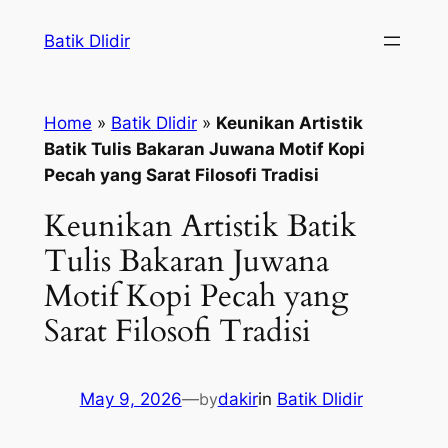
Skip
Batik Dlidir
to
content
Home
»
Batik Dlidir
»
Keunikan Artistik
Batik Tulis Bakaran Juwana Motif Kopi
Pecah yang Sarat Filosofi Tradisi
Keunikan Artistik Batik
Tulis Bakaran Juwana
Motif Kopi Pecah yang
Sarat Filosofi Tradisi
May 9, 2026
—
by
dakir
in
Batik Dlidir