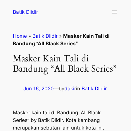
Skip
Batik Dlidir
to
content
Home
»
Batik Dlidir
»
Masker Kain Tali di
Bandung “All Black Series”
Masker Kain Tali di
Bandung “All Black Series”
Jun 16, 2020
—
by
dakir
in
Batik Dlidir
Masker kain tali di Bandung “All Black
Series” by Batik Dlidir. Kota kembang
merupakan sebutan lain untuk kota ini,