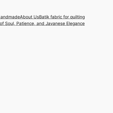
Handmade
About Us
Batik fabric for quilting
 of Soul, Patience, and Javanese Elegance