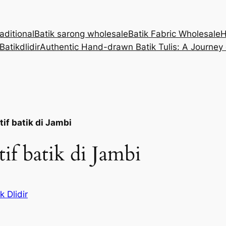
aditional
Batik sarong wholesale
Batik Fabric Wholesale
Batikdlidir
Authentic Hand-drawn Batik Tulis: A Journey
tif batik di Jambi
if batik di Jambi
k Dlidir