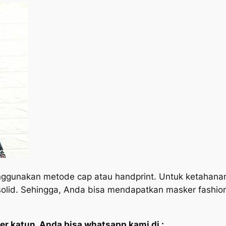
nggunakan metode cap atau handprint. Untuk ketahanan
h solid. Sehingga, Anda bisa mendapatkan masker fashio
er katun, Anda bisa whatsapp kami di :