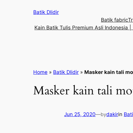
Skip
Batik Dlidir
to
Batik fabric
Tr
content
Kain Batik Tulis Premium Asli Indonesia | 
Home
»
Batik Dlidir
»
Masker kain tali mo
Masker kain tali mot
Jun 25, 2020
—
by
dakir
in
Bati