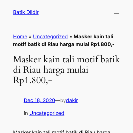
Skip
Batik Dlidir
to
content
Home
»
Uncategorized
»
Masker kain tali
motif batik di Riau harga mulai Rp1.800,-
Masker kain tali motif batik
di Riau harga mulai
Rp1.800,-
Dec 18, 2020
—
by
dakir
in
Uncategorized
Masker kain tali motif batik di Riau harga