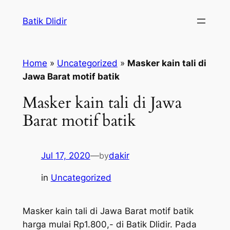
Skip
Batik Dlidir
to
content
Home
»
Uncategorized
»
Masker kain tali di
Jawa Barat motif batik
Masker kain tali di Jawa
Barat motif batik
Jul 17, 2020
—
by
dakir
in
Uncategorized
Masker kain tali di Jawa Barat motif batik
harga mulai Rp1.800,- di Batik Dlidir. Pada