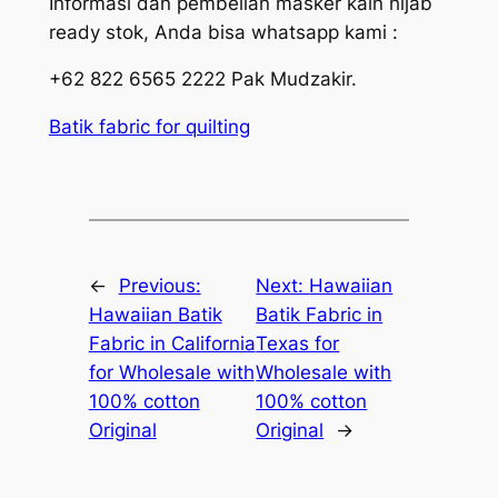
Informasi dan pembelian masker kain hijab
ready stok, Anda bisa whatsapp kami :
+62 822 6565 2222 Pak Mudzakir.
Batik fabric for quilting
←
Previous:
Next:
Hawaiian
Hawaiian Batik
Batik Fabric in
Fabric in California
Texas for
for Wholesale with
Wholesale with
100% cotton
100% cotton
Original
Original
→